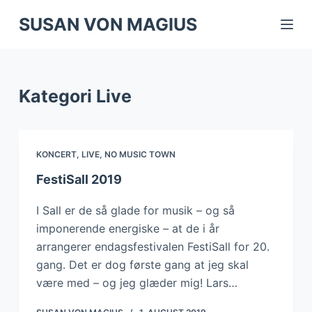
S
SUSAN VON MAGIUS
k
i
p
Kategori
Live
t
o
c
o
KONCERT
,
LIVE
,
NO MUSIC TOWN
n
FestiSall 2019
t
I Sall er de så glade for musik – og så
e
imponerende energiske – at de i år
n
arrangerer endagsfestivalen FestiSall for 20.
t
gang. Det er dog første gang at jeg skal
være med – og jeg glæder mig! Lars…