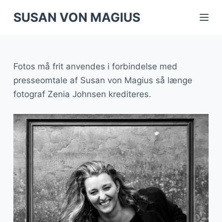
S
SUSAN VON MAGIUS
k
i
p
Fotos må frit anvendes i forbindelse med
t
presseomtale af Susan von Magius så længe
o
fotograf Zenia Johnsen krediteres.
c
o
n
t
e
n
t