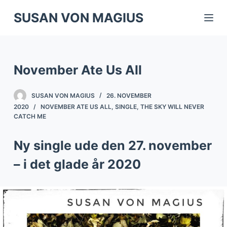
S
SUSAN VON MAGIUS
k
i
p
November Ate Us All
t
o
SUSAN VON MAGIUS
26. NOVEMBER
c
2020
NOVEMBER ATE US ALL
,
SINGLE
,
THE SKY WILL NEVER
o
CATCH ME
n
t
Ny single ude den 27. november
e
– i det glade år 2020
n
t