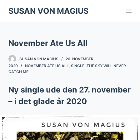
S
SUSAN VON MAGIUS
k
i
p
November Ate Us All
t
o
SUSAN VON MAGIUS
26. NOVEMBER
c
2020
NOVEMBER ATE US ALL
,
SINGLE
,
THE SKY WILL NEVER
o
CATCH ME
n
t
Ny single ude den 27. november
e
– i det glade år 2020
n
t