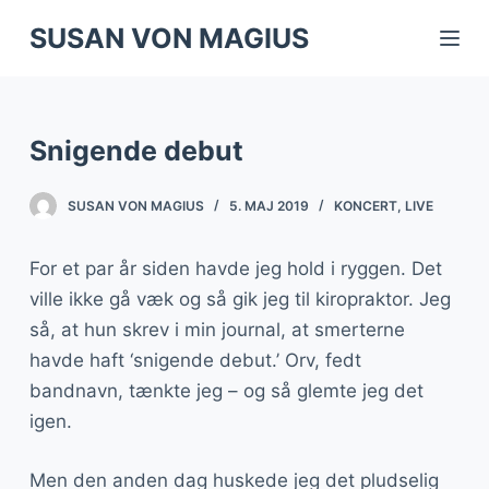
S
SUSAN VON MAGIUS
k
i
p
Snigende debut
t
o
SUSAN VON MAGIUS
5. MAJ 2019
KONCERT
,
LIVE
c
o
For et par år siden havde jeg hold i ryggen. Det
n
ville ikke gå væk og så gik jeg til kiropraktor. Jeg
t
så, at hun skrev i min journal, at smerterne
e
havde haft ‘snigende debut.’ Orv, fedt
n
bandnavn, tænkte jeg – og så glemte jeg det
t
igen.
Men den anden dag huskede jeg det pludselig